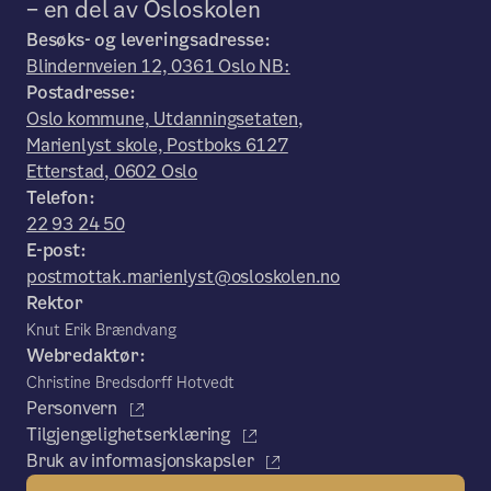
– en del av Osloskolen
Besøks- og leveringsadresse:
Blindernveien 12, 0361 Oslo NB:
Postadresse:
Oslo kommune, Utdanningsetaten,
Marienlyst skole, Postboks 6127
Etterstad, 0602 Oslo
Telefon:
22 93 24 50
E-post:
postmottak.marienlyst@osloskolen.no
Rektor
Knut Erik Brændvang
Webredaktør:
Christine Bredsdorff Hotvedt
Personvern
Tilgjengelighetserklæring
Bruk av informasjonskapsler