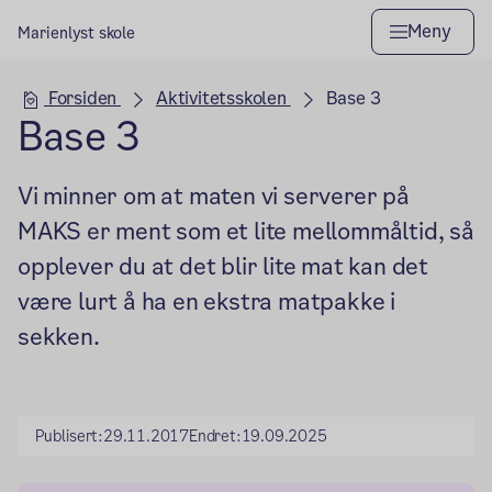
Meny
Marienlyst skole
Hovedseksjon
Forsiden
Aktivitetsskolen
Base 3
Base 3
Vi minner om at maten vi serverer på
MAKS er ment som et lite mellommåltid, så
opplever du at det blir lite mat kan det
være lurt å ha en ekstra matpakke i
sekken.
Publisert:
29.11.2017
Endret:
19.09.2025