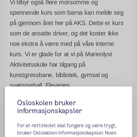
Vi tilbyr også flere morsomme og
spennende kurs som barna kan melde seg
på gjennom året her på AKS. Dette er kurs
som de ansatte driver, og det koster ikke
noe ekstra å være med på våre interne
kurs. Vi er glade for at vi på Marienlyst
Aktivitetsskole har tilgang på
kunstgressbane, bibliotek, gymsal og
svømmehall. Elevenes
medbestemmelsesrett er med på å forme
Osloskolen bruker
innholdet. Vi har blant annet spill, tegning,
informasjonskapsler
matlaging og datatid. Vi vil også reise på
For at nettstedet skal fungere og være trygt,
egne turer, både spontane og planlagte.
bruker Osloskolen informasjonskapsler. Noen