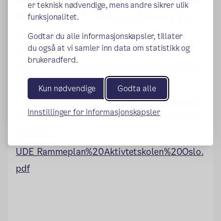
Til grunn for de pedagogiske planene ligger
er teknisk nødvendige, mens andre sikrer ulik
funksjonalitet.
Rammeplanen for aktivitetsskolen og Oslo
standarden for aktivitetsskolen. Les mer
Godtar du alle informasjonskapsler, tillater
du også at vi samler inn data om statistikk og
her:
brukeradferd.
https://www.oslo.kommune.no/getfile.php/1
3332454-
Kun nødvendige
Godta alle
1561977774/Tjenester%20og%20tilbud/Sk
Innstillinger for informasjonskapsler
ole%20og%20utdanning/Aktivitetsskolen/28.
06.2019-
UDE_Rammeplan%20Aktivtetskolen%20Oslo.
pdf