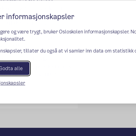
sningstilbud for elevene,
kken «elever med særlig stort
er informasjonskapsler
pplæring under opplæringslovens
dden i klasserommet.
ngere og være trygt, bruker Osloskolen informasjonskapsler. N
st skole, hver mandag kl. 11.45-
ksjonalitet.
 7. trinn.
nskapsler, tillater du også at vi samler inn data om statistikk
rfag og de realfaglige
 prototyping og praktisk bruk av
Godta alle
 finner likesinnede gjennom et
sjonskapsler