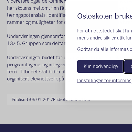
videreføre også de kommende årene. I tillegg til et undervi
har skolens mellomtrinn fått kompetanseheving på temati
Osloskolen bruk
læringspotensial», identifiseringen av disse, tilpasset o
rammer og muligheter for denne elevgruppen og hele bre
For at nettstedet skal fu
Undervisningen gjennomføres av lærere tilknyttet Marienly
mens andre sikrer ulik fun
13.45. Gruppen som deltar består av 24 elever fra 5., 6. og
Godtar du alle informasjo
Undervisningstilbudet tar utgangspunkt i matematikk, natu
programfagene, og integrerer dem med teknologiutvikling,
Kun nødvendige
teori. Tilbudet skal bidra til at elevene knytter kontakt og
organisert elevnettverk på egen skole.
Innstillinger for informa
Publisert:
05.01.2017
Endret:
09.03.2026