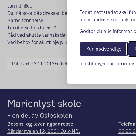
tannklinikk.
For at nettstedet skal fu
Du må søke på adressen barnet er folkeregistrert på.
mens andre sikrer ulik fun
Barns tannhelse
(ekstern lenke)
Tannhelse hos barn
Godtar du alle informasjo
(ekstern lenke)
Råd ved akutte tannskader
Ved behov for akutt hjelp utenfor ordinære åpningstider 
Kun nødvendige
Innstillinger for informa
Publisert:
13.11.2017
Endret:
25.04.2025
Marienlyst skole
– en del av Osloskolen
Besøks- og leveringsadresse:
Telefon
Blindernveien 12, 0361 Oslo NB:
22 93 2