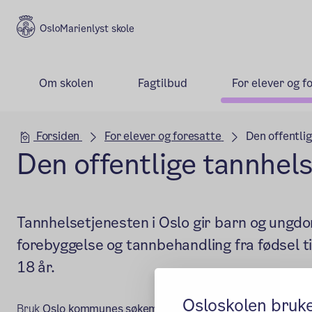
Marienlyst skole
Om skolen
Fagtilbud
For elever og f
Hovedseksjon
Forsiden
For elever og foresatte
Den offentli
Den offentlige tannhel
Tannhelsetjenesten i Oslo gir barn og ungdo
forebyggelse og tannbehandling fra fødsel ti
18 år.
Osloskolen bruk
(ekstern lenke)
Bruk
Oslo kommunes søkemotor
for å finne kontaktinfo