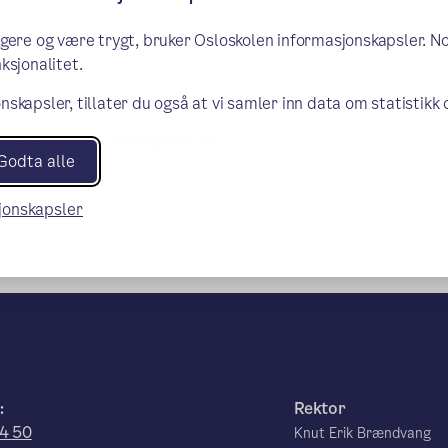
ngere og være trygt, bruker Osloskolen informasjonskapsler. N
ksjonalitet.
nskapsler, tillater du også at vi samler inn data om statistikk
(ekstern lenke)
ta kontakt med
tannlegevakten
.
Godta alle
sjonskapsler
:
Rektor
4 50
Knut Erik Brændvang