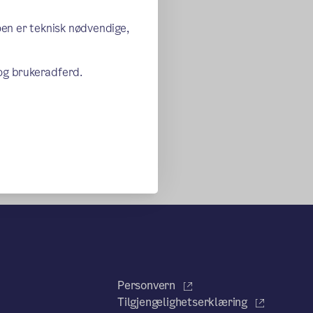
oen er teknisk nødvendige,
 og brukeradferd.
Personvern
Tilgjengelighetserklæring