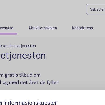
oresatte
Aktivitetsskolen
Kontakt oss
ge tannhelsetjenesten
setjenesten
m gratis tilbud om
l og med det året de fyller
er informasjonskapsler
rmasjon og åpningstid til ditt barns