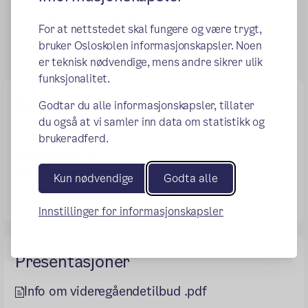
Publisert:
04.12.2015
Endret:
11.03.2026
For at nettstedet skal fungere og være trygt,
bruker Osloskolen informasjonskapsler. Noen
er teknisk nødvendige, mens andre sikrer ulik
funksjonalitet.
Yrkes- og utdanningsrådgiving
Godtar du alle informasjonskapsler, tillater
du også at vi samler inn data om statistikk og
(ekstern lenke)
oslo.vilbli.no
brukeradferd.
(ekstern lenke)
utdanning.no
(ekstern len
Video om videregående opplæring
Kun nødvendige
Godta alle
(ekstern l
Video om ungdom og utdanningsvalg
Innstillinger for informasjonskapsler
Presentasjoner
Info om videregåendetilbud .pdf